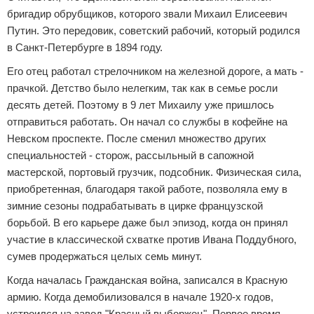
бригадир обрубщиков, которого звали Михаил Елисеевич
Путин. Это передовик, советский рабочий, который родился
в Санкт-Петербурге в 1894 году.
Его отец работал стрелочником на железной дороге, а мать -
прачкой. Детство было нелегким, так как в семье росли
десять детей. Поэтому в 9 лет Михаилу уже пришлось
отправиться работать. Он начал со службы в кофейне на
Невском проспекте. После сменил множество других
специальностей - сторож, рассыльный в сапожной
мастерской, портовый грузчик, подсобник. Физическая сила,
приобретенная, благодаря такой работе, позволяла ему в
зимние сезоны подрабатывать в цирке французской
борьбой. В его карьере даже был эпизод, когда он принял
участие в классической схватке против Ивана Поддубного,
сумев продержаться целых семь минут.
Когда началась Гражданская война, записался в Красную
армию. Когда демобилизовался в начале 1920-х годов,
устроился на завод "Красный выборжец". Первое время