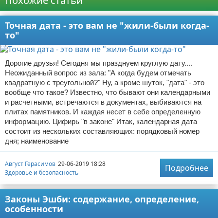
Похожие статьи
Точная дата - это вам не "жили-были когда-
то"
Дорогие друзья! Сегодня мы празднуем круглую дату....
Неожиданный вопрос из зала: "А когда будем отмечать
квадратную с треугольной?" Ну, а кроме шуток, "дата" - это
вообще что такое? Известно, что бывают они календарными
и расчетными, встречаются в документах, выбиваются на
плитах памятников. И каждая несет в себе определенную
информацию. Цифирь "в законе" Итак, календарная дата
состоит из нескольких составляющих: порядковый номер
дня; наименование
Август Герасимов
29-06-2019 18:28
Подробнее
Здоровье и безопасность
Законы Эшби: содержание, определение,
особенности